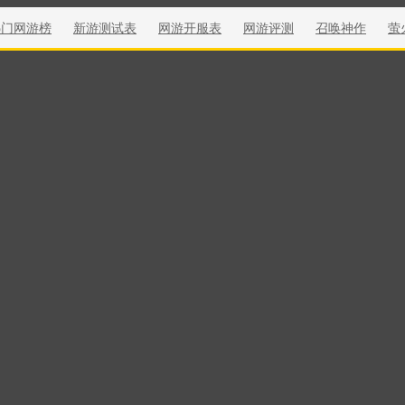
热门网游榜
新游测试表
网游开服表
网游评测
召唤神作
萤