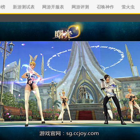
游榜
新游测试表
网游开服表
网游评测
召唤神作
萤火虫