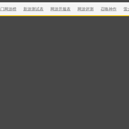
热门网游榜
新游测试表
网游开服表
网游评测
召唤神作
萤