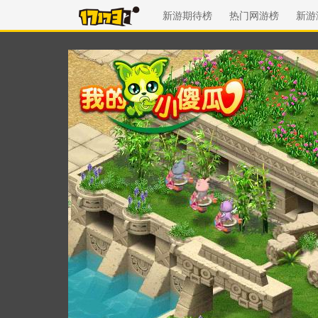
新游期待榜
热门网游榜
新游