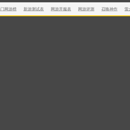
热门网游榜
新游测试表
网游开服表
网游评测
召唤神作
萤