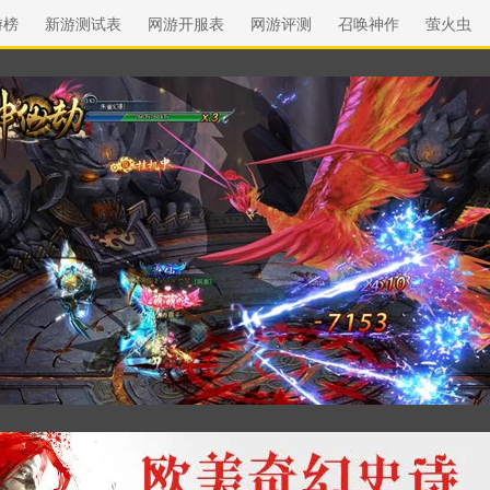
游榜
新游测试表
网游开服表
网游评测
召唤神作
萤火虫