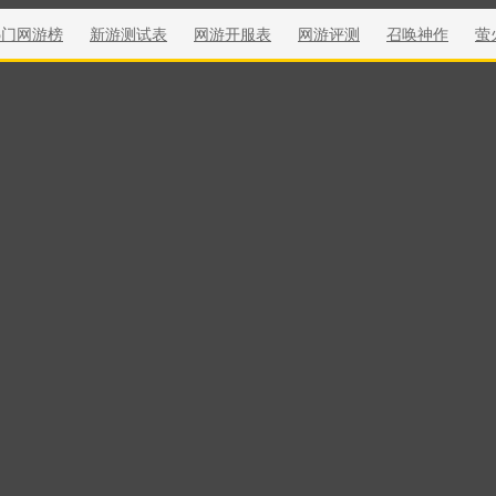
热门网游榜
新游测试表
网游开服表
网游评测
召唤神作
萤