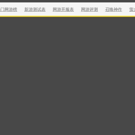
热门网游榜
新游测试表
网游开服表
网游评测
召唤神作
萤