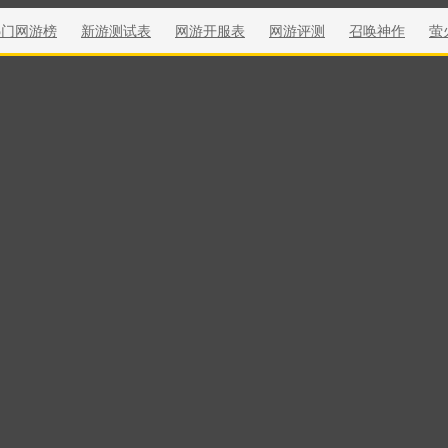
热门网游榜
新游测试表
网游开服表
网游评测
召唤神作
萤