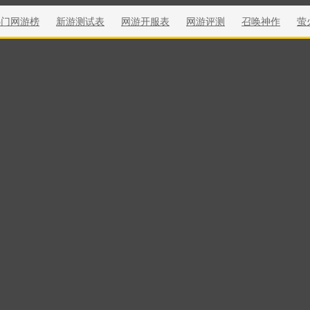
热门网游榜
新游测试表
网游开服表
网游评测
召唤神作
萤