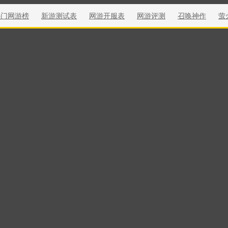
热门网游榜
新游测试表
网游开服表
网游评测
召唤神作
萤