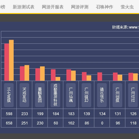
游榜
新游测试表
网游开服表
网游评测
召唤神作
萤火虫