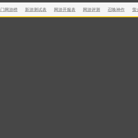
热门网游榜
新游测试表
网游开服表
网游评测
召唤神作
萤