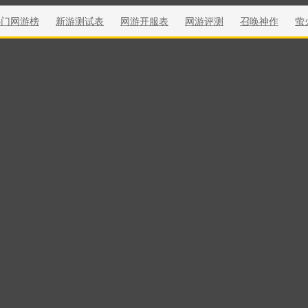
热门网游榜
新游测试表
网游开服表
网游评测
召唤神作
萤