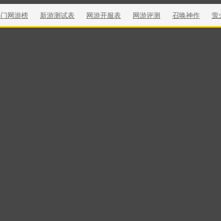
热门网游榜
新游测试表
网游开服表
网游评测
召唤神作
萤