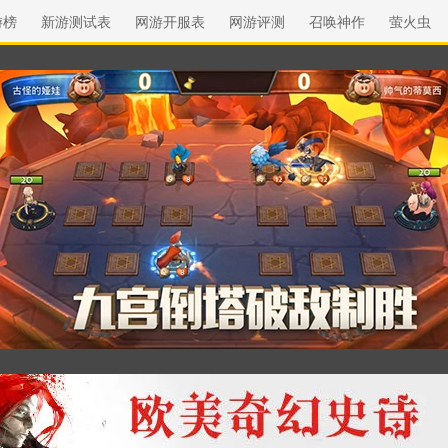
游榜
新游测试表
网游开服表
网游评测
召唤神作
萤火虫