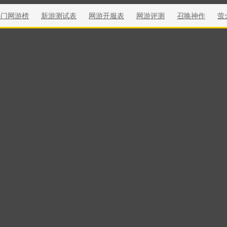
热门网游榜
新游测试表
网游开服表
网游评测
召唤神作
萤