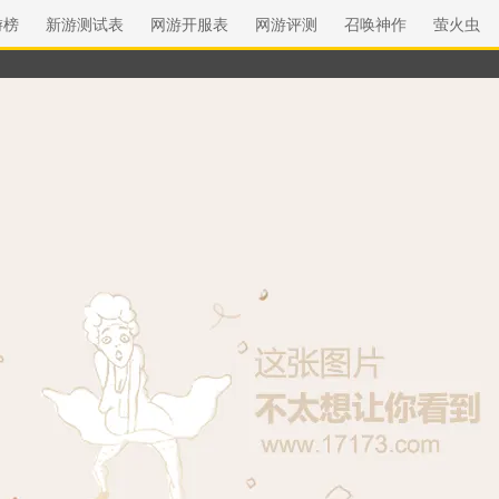
游榜
新游测试表
网游开服表
网游评测
召唤神作
萤火虫