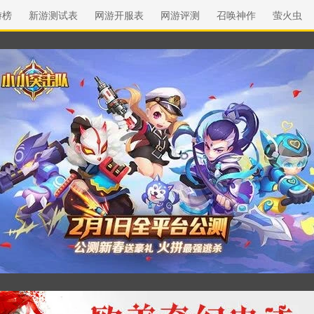
游榜
新游测试表
网游开服表
网游评测
召唤神作
萤火虫