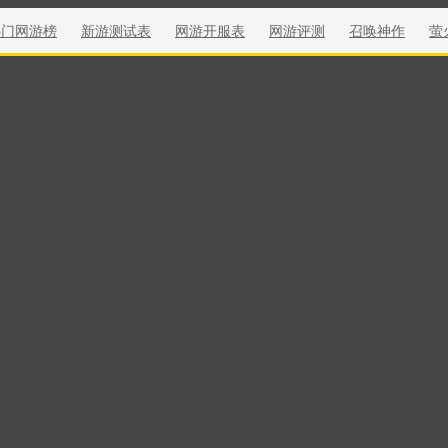
热门网游榜
新游测试表
网游开服表
网游评测
召唤神作
萤