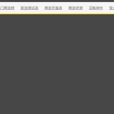
热门网游榜
新游测试表
网游开服表
网游评测
召唤神作
萤