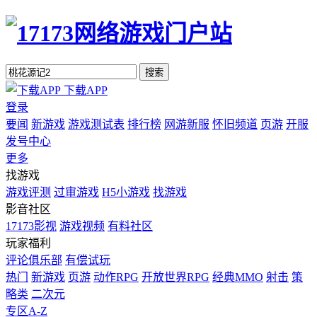
搜索
下载APP
登录
要闻
新游戏
游戏测试表
排行榜
网游新服
怀旧频道
页游
开服
发号中心
更多
找游戏
游戏评测
过审游戏
H5小游戏
找游戏
影音社区
17173影视
游戏视频
有料社区
玩家福利
评论俱乐部
有偿试玩
热门
新游戏
页游
动作RPG
开放世界RPG
经典MMO
射击
策
略类
二次元
专区A-Z