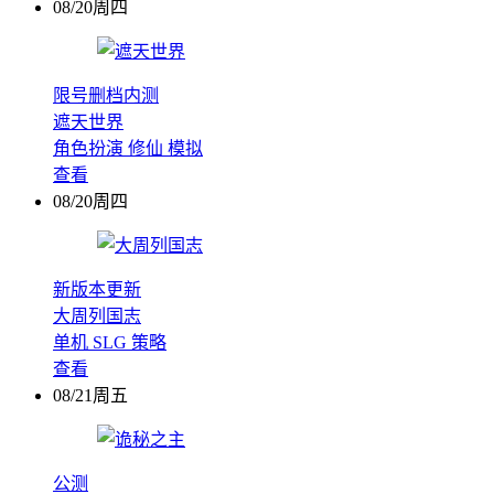
08/20周四
限号删档内测
遮天世界
角色扮演
修仙
模拟
查看
08/20周四
新版本更新
大周列国志
单机
SLG
策略
查看
08/21周五
公测