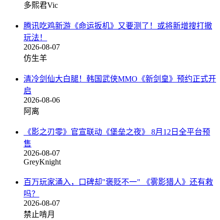
多熙君Vic
腾讯吃鸡新游《命运扳机》又要测了！或将新增搜打撤
玩法！
2026-08-07
仿生羊
清冷剑仙大白腿！韩国武侠MMO《新剑皇》预约正式开
启
2026-08-06
阿离
《影之刃零》官宣联动《堡垒之夜》 8月12日全平台预
售
2026-08-07
GreyKnight
百万玩家涌入，口碑却"褒贬不一" 《雾影猎人》还有救
吗？
2026-08-07
禁止啃月