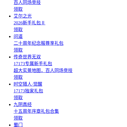
百人同场竞技
领取
艾尔之光
2026新手礼包Ⅱ
领取
问道
二十周年纪念服尊享礼包
领取
传奇世界无双
17173专属新手礼包
超大实景地图，百人同场竞技
领取
时空猎人·觉醒
17173独家礼包
领取
九阴真经
十五周年序章礼包合集
领取
蜀门