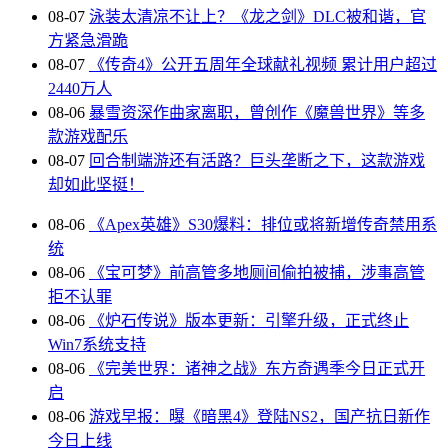
08-07
泳装太清凉不让上？《龙之剑》DLC被和谐，官
方紧急滑跪
08-07
《传奇4》公开五周年全球献礼视频 累计用户超过
2440万人
08-06
暴雪资深作曲家离职，曾创作《魔兽世界》等多
款游戏配乐
08-07
回合制端游还有活路？巨头垄断之下，这款游戏
却如此坚挺！
08-06
《Apex英雄》S30爆料：排位或将新增传奇禁用系
统
08-06
《宝可梦》前高管多地厕间偷拍被捕，涉事高管
拒不认罪
08-06
《炉石传说》版本更新：引擎升级，正式终止
Win7系统支持
08-06
《完美世界：诸神之战》东方奇遇季今日正式开
启
08-06
游戏早报：曝《暗黑4》登陆NS2，国产抗日新作
今日上线