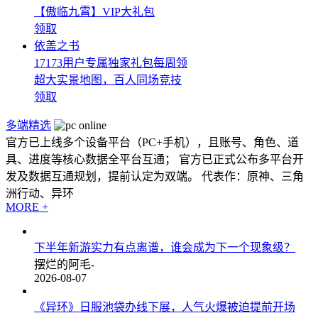
【傲临九霄】VIP大礼包
领取
依盖之书
17173用户专属独家礼包每周领
超大实景地图，百人同场竞技
领取
多端精选
官方已上线多个设备平台（PC+手机），且账号、角色、道
具、进度等核心数据全平台互通； 官方已正式公布多平台开
发及数据互通规划，提前认定为双端。 代表作：原神、三角
洲行动、异环
MORE +
下半年新游实力有点离谱，谁会成为下一个现象级？
摆烂的阿毛-
2026-08-07
《异环》日服池袋办线下展，人气火爆被迫提前开场