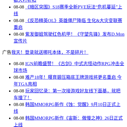
都大打折扣
08-08
《暗区突围》S18赛季全新PVE玩法“危机蔓延”上
线
08-08
《反恐精英OL》英雄僵尸降临 生化&大灾变联赛
重启
08-08
紫发御姐驾驶红色机甲！《守望先锋》发布D.Mon
宣传片
广告
我天！登录就送哪吒本体，不是碎片！
08-08
IGN前瞻盛赞！《古剑》中式志怪动作RPG冲击全
球市场
08-08
难产18年！曝育碧压箱底王牌游戏将更名重启 今
年TGA亮相
08-08
玩家回忆录：第一次接游戏好友线下面基，就把
车撞了！
08-08
韩国MMORPG新作《蚀：觉醒》9月10日正式上
线
08-08
韩国MMORPG新作《宙斯：傲慢之神》26日正式
上线