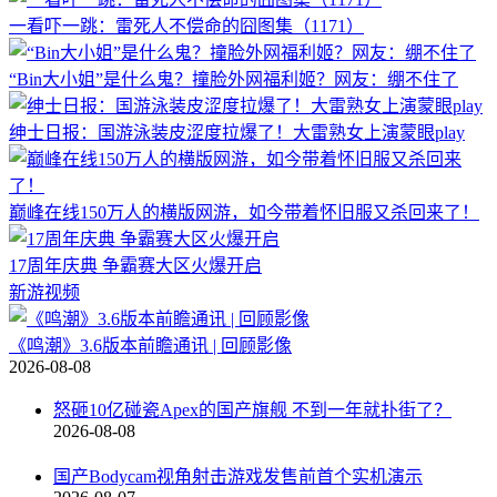
一看吓一跳：雷死人不偿命的囧图集（1171）
“Bin大小姐”是什么鬼？撞脸外网福利姬？网友：绷不住了
绅士日报：国游泳装皮涩度拉爆了！大雷熟女上演蒙眼play
巅峰在线150万人的横版网游，如今带着怀旧服又杀回来了！
17周年庆典 争霸赛大区火爆开启
新游视频
《鸣潮》3.6版本前瞻通讯 | 回顾影像
2026-08-08
怒砸10亿碰瓷Apex的国产旗舰 不到一年就扑街了？
2026-08-08
国产Bodycam视角射击游戏发售前首个实机演示