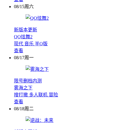
08/15周六
新版本更新
QQ炫舞2
现代
音乐
半Q版
查看
08/17周一
限号删档内测
雾海之下
搜打撤
多人联机
冒险
查看
08/18周二