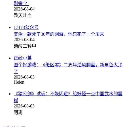
刚需"？
2026-08-04
整天吐血
17173公众号
复活一款死了30年的网游，他只花了一个周末
2026-08-04
磷酸二轻甲
正经小弟
图个好游戏：《绝区零》二周年逆风翻盘，新角色太顶
了
2026-08-03
Helen
《猿公剑》试玩：不能闪避？给妖怪一点中国武术的震
撼
2026-08-03
阿离