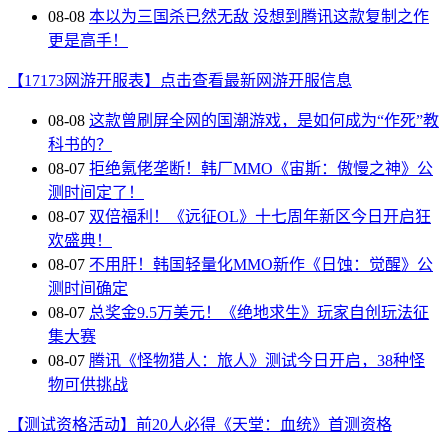
08-08
本以为三国杀已然无敌 没想到腾讯这款复制之作
更是高手！
【17173网游开服表】点击查看最新网游开服信息
08-08
这款曾刷屏全网的国潮游戏，是如何成为“作死”教
科书的？
08-07
拒绝氪佬垄断！韩厂MMO《宙斯：傲慢之神》公
测时间定了！
08-07
双倍福利！《远征OL》十七周年新区今日开启狂
欢盛典！
08-07
不用肝！韩国轻量化MMO新作《日蚀：觉醒》公
测时间确定
08-07
总奖金9.5万美元！《绝地求生》玩家自创玩法征
集大赛
08-07
腾讯《怪物猎人：旅人》测试今日开启，38种怪
物可供挑战
【测试资格活动】前20人必得《天堂：血统》首测资格