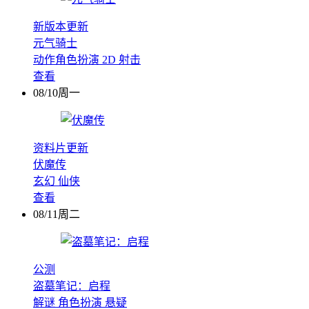
新版本更新
元气骑士
动作角色扮演
2D
射击
查看
08/10周一
资料片更新
伏魔传
玄幻
仙侠
查看
08/11周二
公测
盗墓笔记：启程
解谜
角色扮演
悬疑