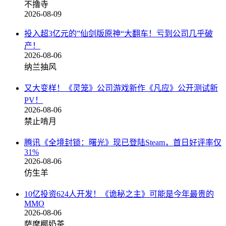
不撸寺
2026-08-09
投入超3亿元的”仙剑版原神“大翻车！亏到公司几乎破
产！
2026-08-06
纳兰抽风
又大变样！《灵笼》公司游戏新作《凡应》公开测试新
PV！
2026-08-06
禁止啃月
腾讯《全境封锁：曙光》现已登陆Steam，首日好评率仅
31%
2026-08-06
仿生羊
10亿投资624人开发！《诡秘之主》可能是今年最贵的
MMO
2026-08-06
萨摩椰奶茶