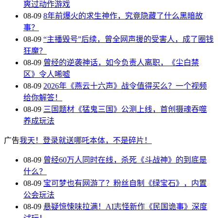
爽过动作游戏
08-09
8年前爆火的求生神作，究竟隐藏了什么黑暗故
事？
08-09
“主播毁号”后续，曾全网声援的受害人，成了圈钱
狂魔？
08-09
曾经的逆袭神话，如今负责人离职，《尘白禁
区》令人唏嘘
08-09
2026年《燕云十六声》战令值得买么？一个视频
给你解答！
08-09
三国题材《猛鬼三国》公测上线，首创摄魂吞噬
养成玩法
广告
我天！登录就送哪吒本体，不是碎片！
08-09
曾经60万人同时在线，杀死《斗战神》的到底是
什么？
08-09
宝可梦也有网游了？粉丝自制《绿宝石》，内置
公会玩法
08-09
悬疑惊悚味拉满！AI志怪新作《民国诡事》深度