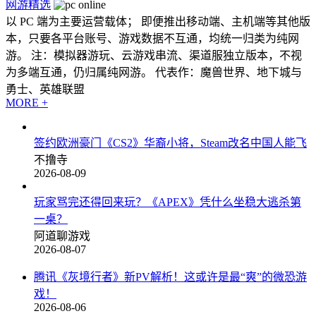
网游精选
以 PC 端为主要运营载体； 即便推出移动端、主机端等其他版
本，只要各平台账号、游戏数据不互通，均统一归类为纯网
游。 注：模拟器游玩、云游戏串流、渠道服独立版本，不视
为多端互通，仍归属纯网游。 代表作：魔兽世界、地下城与
勇士、英雄联盟
MORE +
签约欧洲豪门《CS2》华裔小将，Steam改名中国人能飞
不撸寺
2026-08-09
玩家骂完还得回来玩？《APEX》凭什么坐稳大逃杀第
一桌？
阿道聊游戏
2026-08-07
腾讯《灰境行者》新PV解析！这或许是最“爽”的微恐游
戏！
2026-08-06