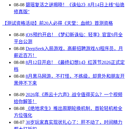
08-08
碧瑶复活之谜揭晓！《诛仙2》8月14日上线"仙诡
修真版"
【测试资格活动】前20人必得《天堂：血统》首测资格
08-08
iOS预约开启！《梦幻新诛仙：轻享》官宣9月全
平台公测
08-08
DeepSeek入局游戏，高薪招聘游戏AI程序员，月
薪近百万！
08-08
8月12日开启！《最终幻想14》红莲节2026正式定
档
08-08
8月黑马网游，不打怪，不练级，却意外和朋友开
黑停不下来
08-09
2026年《燕云十六声》战令值得买么？一个视频
给你解答！
08-08
《绝地求生》推出周期轮换机制，首轮轻机枪全
方位强化
08-07
30岁玩家真实现状扎心了：肝不动了，时间精力