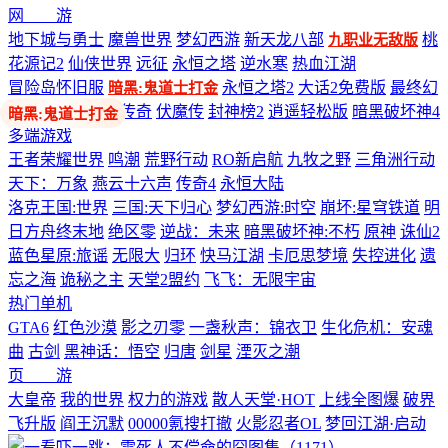
网 游
地下城与勇士
魔兽世界
梦幻西游
新天龙八部
桃
九职业无敌版
花源记2
仙侠世界
远征
永恒之塔
逆水寒
热血江湖
冒险岛怀旧服
永恒之塔2
大话2免费版
最终幻
暗黑:鬼道士打金
想14
剑网3
热血传奇
伏魔传
封神榜2
逍遥轻松版
暗黑破坏神4
多端游戏
王者荣耀世界
鸣潮
荒野行动
RO新启航
九牧之野
三角洲行动
天下：万象
燕云十六声
传奇4
永恒大陆
洛克王国:世界
三国:天下归心
梦幻西游:时空
崩坏:星穹铁道
明
日方舟终末地
绝区零
逆战：未来
暗黑破坏神:不朽
原神
诛仙2
蓝色星原:旅谣
无限大
归环
快马江湖
卡厄思梦境
失控进化
遗
忘之海
诡秘之主
天堂2盟约
飞飞：无限宇宙
热门单机
GTA6
红色沙漠
影之刃零
一盏秋声：锦衣卫
生化危机：安魂
曲
古剑
黑神话：悟空
归唐
剑星
湮灭之潮
页 游
大皇帝
我的世界
权力的游戏
散人天堂·HOT
上线全图爆
破界
飞升版
阎王沉默
00000氪搜打撤
火影忍者OL
梦回江湖·启动