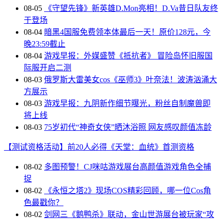
08-05
《守望先锋》新英雄D.Mon亮相！D.Va昔日队友终
于登场
08-04
暗黑4国服免费领本体最后一天！原价128元，今
晚23:59截止
08-04
游戏早报：外媒盛赞《抵抗者》 冒险岛怀旧服国
际服开启二测
08-03
俄罗斯大雷美女cos《巫师3》叶奈法！波涛汹涌大
方展示
08-03
游戏早报：九阴新作细节曝光，粉丝自制魔兽即
将上线
08-03
75岁初代“神奇女侠”晒沐浴照 网友感叹颜值冻龄
【测试资格活动】前20人必得《天堂：血统》首测资格
08-02
多图预警！CJ咪咕游戏展台高颜值游戏角色全捕
捉
08-02
《永恒之塔2》现场COS精彩回顾，哪一位Cos角
色最戳你？
08-02
剑网三《鹅鸭杀》联动，金山世游展台被玩家“攻