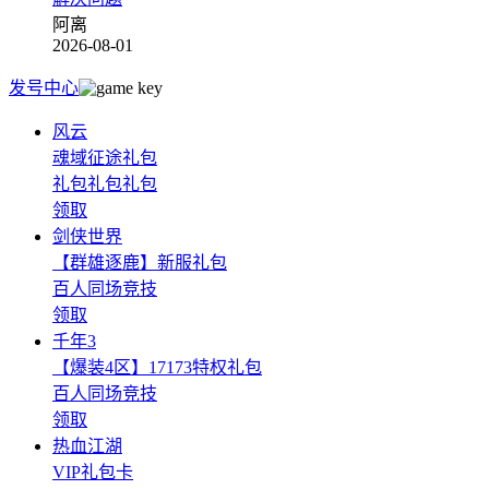
阿离
2026-08-01
发号中心
风云
魂域征途礼包
礼包礼包礼包
领取
剑侠世界
【群雄逐鹿】新服礼包
百人同场竞技
领取
千年3
【爆装4区】17173特权礼包
百人同场竞技
领取
热血江湖
VIP礼包卡