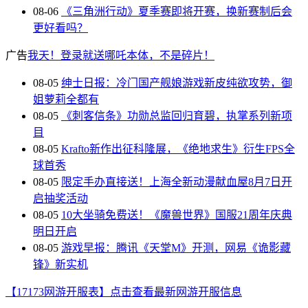
08-06
《三角洲行动》夏季赛即将开赛，换新赛制后会
更好看吗？
广告
我天！登录就送哪吒本体，不是碎片！
08-05
绅士日报：冷门国产舰娘游戏新皮纯欲攻势，御
姐萝莉全都有
08-05
《刺客信条》功勋总监回归育碧，执掌系列新项
目
08-05
Krafto新作出征科隆展，《绝地求生》衍生FPS全
球首秀
08-05
限定手办直接送！上海全新动漫献血屋8月7日开
启抽奖活动
08-05
10大坐骑免费送！《魔兽世界》国服21周年庆典
明日开启
08-05
游戏早报：腾讯《天堂M》开测，网易《诡影藏
锋》新实机
【17173网游开服表】点击查看最新网游开服信息