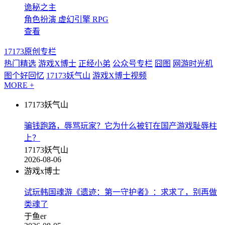
诡秘之主
角色扮演
虚幻引擎
RPG
查看
17173原创专栏
热门精选
游戏X博士
正经小弟
公众号专栏
囧图
网游时光机
图个好回忆
17173妖气山
游戏X博士视频
MORE +
17173妖气山
骗钱跑路，辱骂玩家？它为什么被钉在国产游戏耻辱柱
上？
17173妖气山
2026-08-06
游戏x博士
试玩韩国魂游《遗迹：第一守护者》：求求了，别再做
类魂了
于鱼er