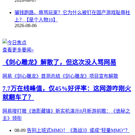
2026-08-07
骗钱跑路，辱骂玩家？它为什么被钉在国产游戏耻辱柱
上？【是个人物10】
2026-08-06
查看更多要闻»
《剑心雕龙》解散了，但这次没人骂网易
网易《剑心雕龙》首测总结
《剑心雕龙》项目宣布解散
7.7万在线峰值，仅45%好评率：这网游咋刚火
就翻车了？
网易搜打撤《诡影藏锋》新实机演示
8月新游前瞻：《诡秘之
主》领衔
08-09
告别上班式MMO！《激战3》或成“轻量MMO”？