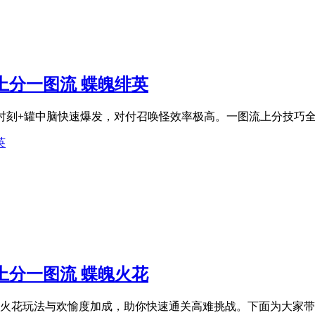
派上分一图流 蝶魄绯英
光时刻+罐中脑快速爆发，对付召唤怪效率极高。一图流上分技巧
英
派上分一图流 蝶魄火花
蝶魄火花玩法与欢愉度加成，助你快速通关高难挑战。下面为大家