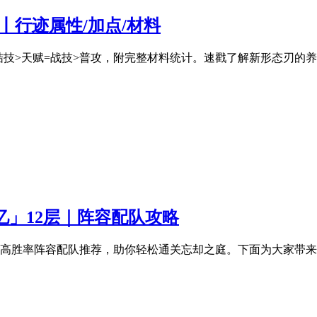
瞻丨行迹属性/加点/材料
终结技>天赋=战技>普攻，附完整材料统计。速戳了解新形态刃的
回忆」12层｜阵容配队攻略
提供高胜率阵容配队推荐，助你轻松通关忘却之庭。下面为大家带