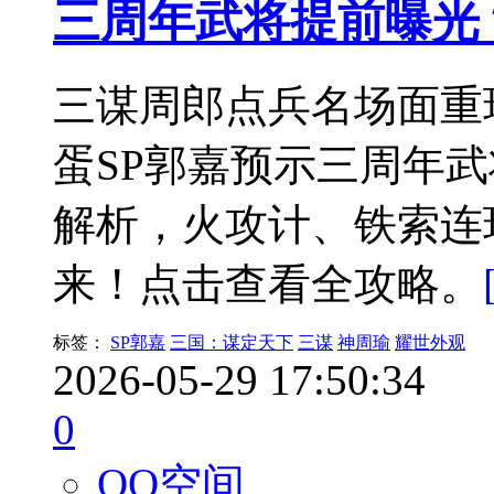
三周年武将提前曝光
三谋周郎点兵名场面重
蛋SP郭嘉预示三周年
解析，火攻计、铁索连
来！点击查看全攻略。
标签：
SP郭嘉
三国：谋定天下
三谋
神周瑜
耀世外观
2026-05-29 17:50:34
0
QQ空间