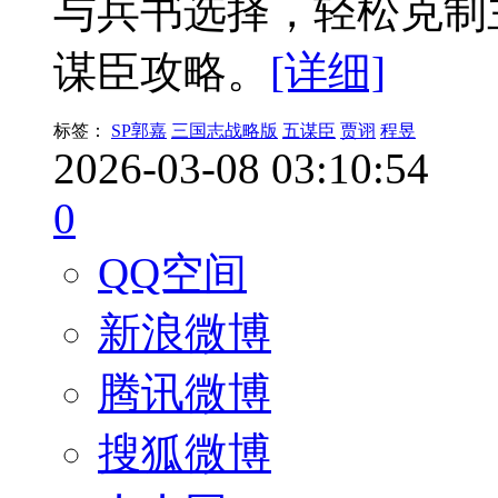
与兵书选择，轻松克制
谋臣攻略。
[详细]
标签：
SP郭嘉
三国志战略版
五谋臣
贾诩
程昱
2026-03-08 03:10:54
0
QQ空间
新浪微博
腾讯微博
搜狐微博