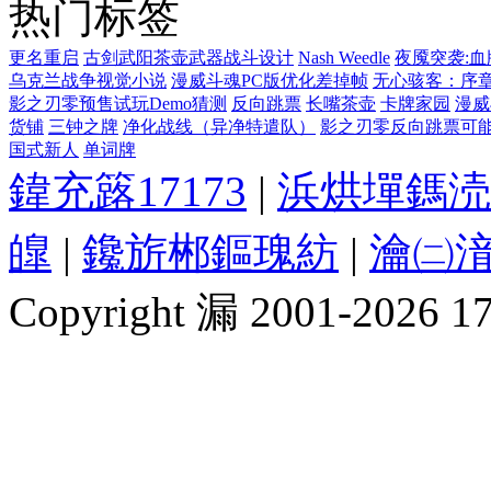
热门标签
更名重启
古剑武阳茶壶武器战斗设计
Nash Weedle
夜魇突袭:血
乌克兰战争视觉小说
漫威斗魂PC版优化差掉帧
无心骇客：序
影之刃零预售试玩Demo猜测
反向跳票
长嘴茶壶
卡牌家园
漫威
货铺
三钟之牌
净化战线（异净特遣队）
影之刃零反向跳票可
国式新人
单词牌
鍏充簬17173
|
浜烘墠鎷涜
皥
|
鑱旂郴鏂瑰紡
|
瀹㈡湇
Copyright 漏 2001-2026 1717