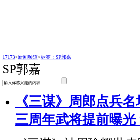
新闻频道
17173
>
新闻频道
>
标签：SP郭嘉
SP郭嘉
《三谋》周郎点兵名
三周年武将提前曝光