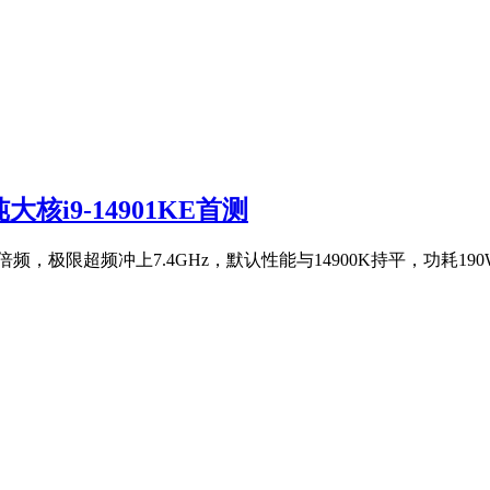
大核i9-14901KE首测
P核解锁倍频，极限超频冲上7.4GHz，默认性能与14900K持平，功