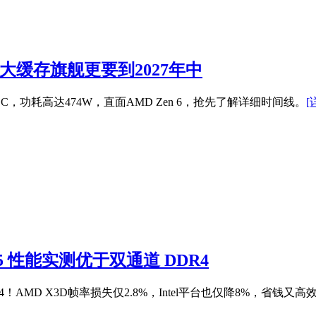
52核大缓存旗舰更要到2027年中
缓存bLLC，功耗高达474W，直面AMD Zen 6，抢先了解详细时间线。
[
 性能实测优于双通道 DDR4
AMD X3D帧率损失仅2.8%，Intel平台也仅降8%，省钱又