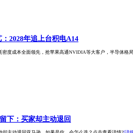
艺：2028年追上台积电A14
！性能功耗密度成本全面领先，抢苹果高通NVIDIA等大客户，半导体格
劝他留下：买家却主动退回
转卖，他却主动退回亚马逊。如果是你，会怎么选？点击查看详情?
[详细