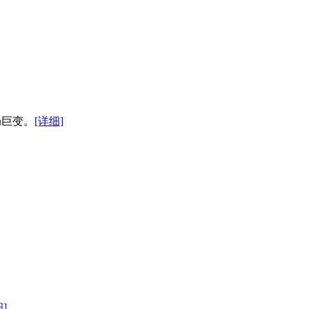
局巨变。
[详细]
]