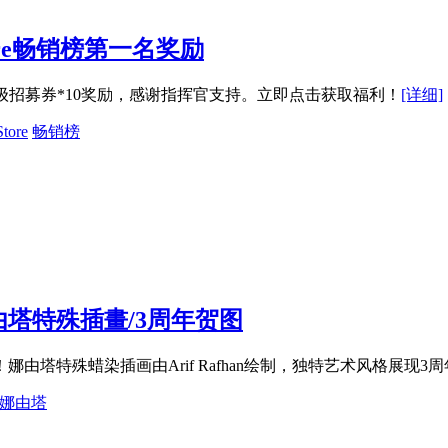
ore畅销榜第一名奖励
年高级招募券*10奖励，感谢指挥官支持。立即点击获取福利！
[详细]
tore
畅销榜
塔特殊插畫/3周年贺图
由塔特殊蜡染插画由Arif Rafhan绘制，独特艺术风格展现
娜由塔