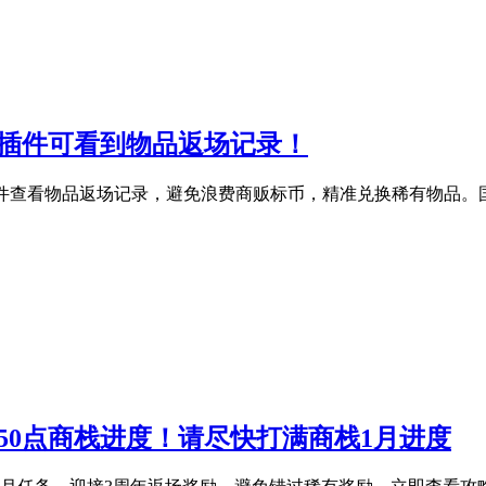
个插件可看到物品返场记录！
hings插件查看物品返场记录，避免浪费商贩标币，精准兑换稀有物
50点商栈进度！请尽快打满商栈1月进度