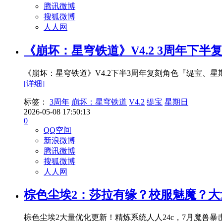
腾讯微博
搜狐微博
人人网
《崩坏：星穹铁道》V4.2 3周年下
《崩坏：星穹铁道》V4.2下半3周年复刻角色『缇宝
[详细]
标签：
3周年
崩坏：星穹铁道
V4.2
缇宝
星期日
2026-05-08 17:50:13
0
QQ空间
新浪微博
腾讯微博
搜狐微博
人人网
棕色尘埃2：莎拉有缘？校服魅魔？大
棕色尘埃2大量优化更新！精炼系统人人24c，7月魔兽