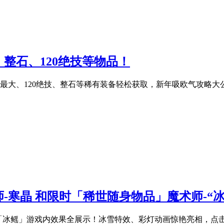
整石、120绝技等物品！
最大、120绝技、整石等稀有装备轻松获取，新年吸欧气攻略大
-寒晶 和限时「稀世随身物品」魔术师-“
「冰鳐」游戏内效果全展示！冰雪特效、彩灯动画惊艳亮相，点