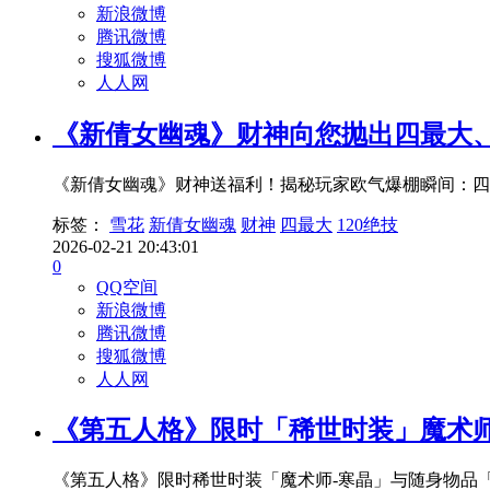
新浪微博
腾讯微博
搜狐微博
人人网
《新倩女幽魂》财神向您抛出四最大、
《新倩女幽魂》财神送福利！揭秘玩家欧气爆棚瞬间：四
标签：
雪花
新倩女幽魂
财神
四最大
120绝技
2026-02-21 20:43:01
0
QQ空间
新浪微博
腾讯微博
搜狐微博
人人网
《第五人格》限时「稀世时装」魔术师
《第五人格》限时稀世时装「魔术师-寒晶」与随身物品