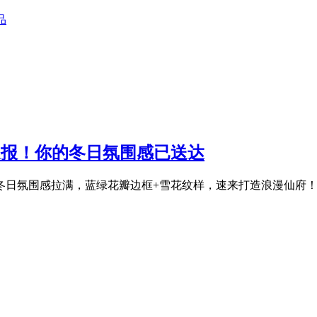
品
具速报！你的冬日氛围感已送达
！冬日氛围感拉满，蓝绿花瓣边框+雪花纹样，速来打造浪漫仙府