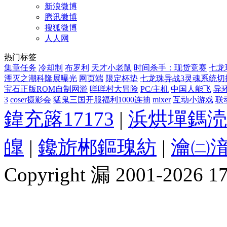
新浪微博
腾讯微博
搜狐微博
人人网
热门标签
集章任务
冷却制
布罗利
天才小老鼠
时间杀手：现货竞赛
七龙
湮灭之潮科隆展曝光
网页端
限定杯垫
七龙珠异战3灵魂系统切
宝石正版ROM自制网游
咩咩村大冒险
PC/主机
中国人能飞
异
3
coser摄影会
猛鬼三国开服福利1000连抽
mixer
互动小游戏
联动
鍏充簬17173
|
浜烘墠鎷涜
皥
|
鑱旂郴鏂瑰紡
|
瀹㈡湇
Copyright 漏 2001-2026 1717