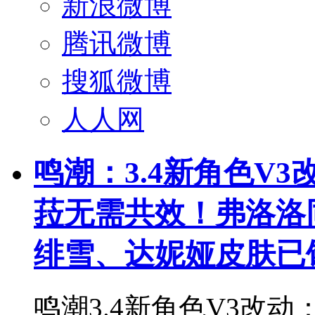
新浪微博
腾讯微博
搜狐微博
人人网
鸣潮：3.4新角色V
菈无需共效！弗洛洛
绯雪、达妮娅皮肤已
鸣潮3.4新角色V3改