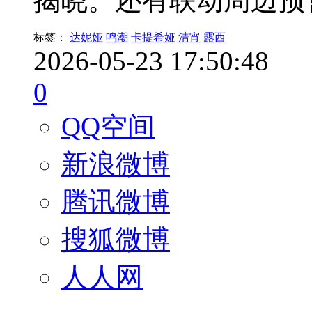
揭晓。还有联动周边预
标签：
达妮娅
鸣潮
卡提希娅
清宵
露西
2026-05-23 17:50:48
0
QQ空间
新浪微博
腾讯微博
搜狐微博
人人网