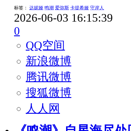
标签：
达妮娅
鸣潮
爱弥斯
卡提希娅
守岸人
2026-06-03 16:15:39
0
QQ空间
新浪微博
腾讯微博
搜狐微博
人人网
《鸣潮》自星海尽处回