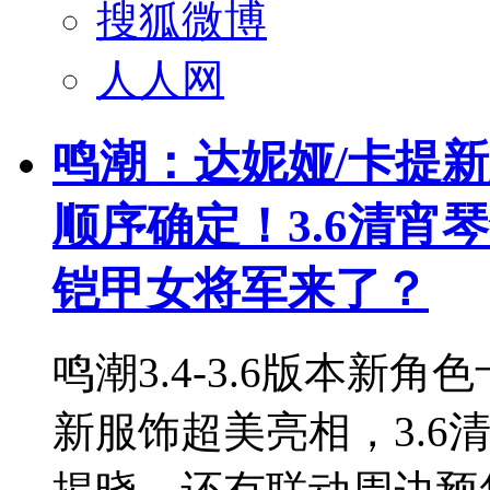
搜狐微博
人人网
鸣潮：达妮娅/卡提新
顺序确定！3.6清宵
铠甲女将军来了？
鸣潮3.4-3.6版本新
新服饰超美亮相，3.6