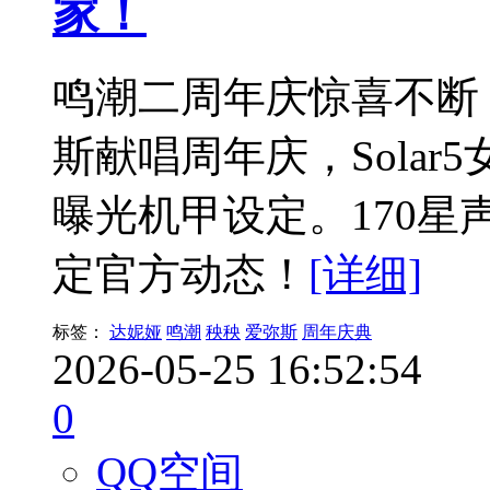
家！
鸣潮二周年庆惊喜不断
斯献唱周年庆，Sola
曝光机甲设定。170星
定官方动态！
[详细]
标签：
达妮娅
鸣潮
秧秧
爱弥斯
周年庆典
2026-05-25 16:52:54
0
QQ空间