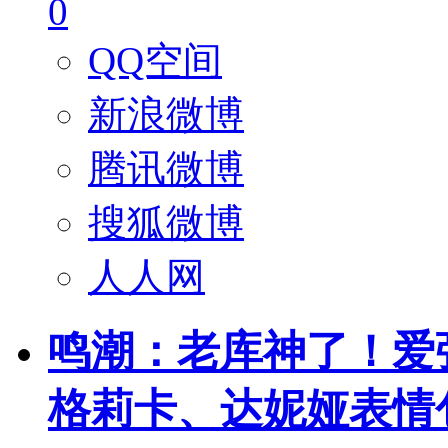
0
QQ空间
新浪微博
腾讯微博
搜狐微博
人人网
鸣潮：老库神了！爱
格莉卡、达妮娅表情