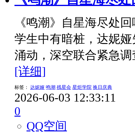
《鸣潮》自星海尽处回
学生中有暗桩，达妮娅
涌动，深空联合紧急调
[详细]
标签：
达妮娅
鸣潮
残星会
星炬学院
换日庆典
2026-06-03 12:33:11
0
QQ空间