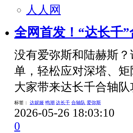
人人网
全网首发！“达长千”
没有爱弥斯和陆赫斯？
单，轻松应对深塔、矩
大家带来达长千合轴队
标签：
达妮娅
鸣潮
达长千
合轴队
爱弥斯
2026-05-26 18:03:10
0