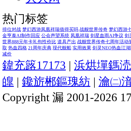
热门标签
排位对战
梦幻西游凤凰祥瑞值得买吗
战舰世界传奇
梦幻西游
金亨泰AI制作回应
公会声望系统
凤凰祥瑞
剑星血雨AI争议
剑
世界888元年卡礼包性价比
道具产出
战舰世界传奇七周年活动
取
热血四格
21周年庆典
现代舰船
实用效果
剑灵NEO热血江
减价
鍏充簬17173
|
浜烘墠鎷涜
皥
|
鑱旂郴鏂瑰紡
|
瀹㈡湇
Copyright 漏 2001-2026 1717