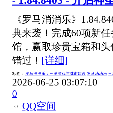
- 1.84.8403 - 
《罗马消消乐》1.84.
典来袭！完成60项新
馆，赢取珍贵宝箱和头
错过！
[详细]
标签：
罗马消消乐：三消游戏与城市建设
罗马消消乐
三
2026-06-25 03:07:10
0
QQ空间