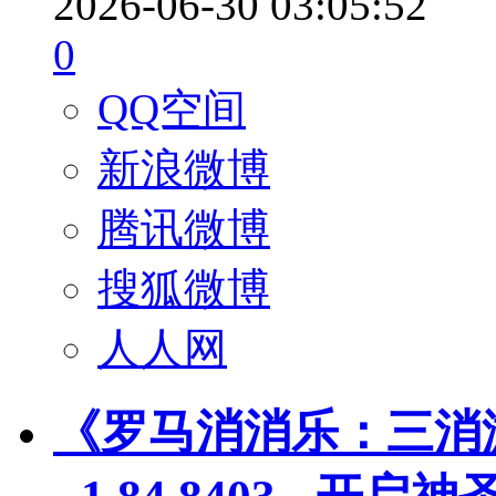
2026-06-30 03:05:52
0
QQ空间
新浪微博
腾讯微博
搜狐微博
人人网
《罗马消消乐：三消