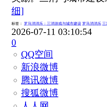
细]
标签：
罗马消消乐：三消游戏与城市建设
罗马消消乐
三
2026-07-11 03:10:54
0
QQ空间
新浪微博
腾讯微博
搜狐微博
人人网