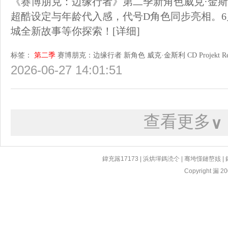
《赛博朋克：边缘行者》第二季新角色威克·金斯
超酷设定与年龄代入感，代号D角色同步亮相。6
城全新故事等你探索！
[详细]
标签：
第二季
赛博朋克：边缘行者
新角色
威克·金斯利
CD Projekt R
2026-06-27 14:01:51
查看更多
∨
鍏充簬17173
|
浜烘墠鎷涜仒
|
骞垮憡鏈嶅姟
|
Copyright 漏 200