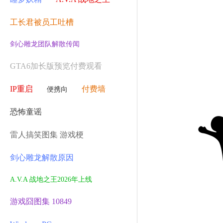
工长君被员工吐槽
剑心雕龙团队解散传闻
GTA6加长版预览付费观看
IP重启
付费墙
便携向
恐怖童谣
雷人搞笑图集 游戏梗
剑心雕龙解散原因
A.V.A 战地之王2026年上线
游戏囧图集 10849