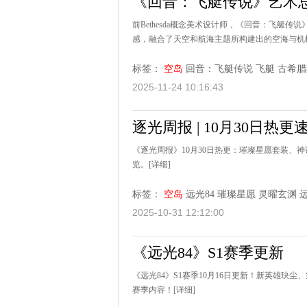
《回音：飞艇传说》艺术
前Bethesda概念美术设计师，《回音：飞艇
感，融合了天空和航海主题所构建出的空海与机械
标签：
空岛
回音：飞艇传说
飞艇
古希腊
2025-11-24 10:16:43
逐光周报 | 10月30日热更
《逐光周报》10月30日热更：璀璨星愿套装、
览。
[详细]
标签：
空岛
远光84
璀璨星愿
灵曜玄渊
2025-10-31 12:12:00
《远光84》S1赛季更新
《远光84》S1赛季10月16日更新！新英雄
赛季内容！
[详细]