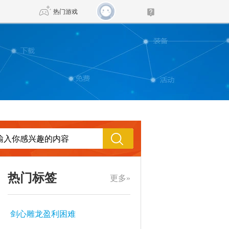
热门游戏
DNF
传奇4
剑网3旗舰版
新天龙八部
自由
诛仙世界
新仙侠5
热门标签
更多»
剑心雕龙盈利困难