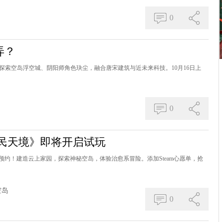
0
弄？
，探索空岛浮空城、阴阳师角色玦尘，融合唐宋建筑与近未来科技。10月16日上
0
遗民天境》即将开启试玩
约！建造云上家园，探索神秘空岛，体验治愈系冒险。添加Steam心愿单，抢
空岛
0