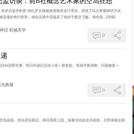
总监访谈：前B社概念艺术家的空岛狂想
传说》美术总监伊利亚·纳扎罗夫揭秘游戏视觉设计理念。讲述了以古希腊神话为灵
灵魂的奇幻世界。他在访谈中还提及了他对于航空飞艇、角色装...
[详细]
神话
机械美学
0
速递
神话M4灵曜玄渊、明日环游记活动上线！新奖励、英雄平衡调整、问题修复一
远光典藏
0
玦尘、空岛战场、突击进化模式、终结系统上线，海量活动送史诗皮肤。立即体验全新