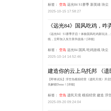
标签：
空岛
远光84
S1赛季
新英雄
玦尘
2025-10-15 17:58:27
《远光84》国风吃鸡，咋
《远光84》S1赛季开启！体验国风吃鸡新玩法
线，立即加入东方美学战场！
[详细]
标签：
空岛
远光84
国风
吃鸡游戏
玦尘
2025-10-14 14:52:46
建造你的云上乌托邦 《
【即将试玩】浮空岛模拟经营《遗民天境》开启预
先解锁Demo！
[详细]
标签：
空岛
遗民天境
模拟经营
建造
浮
2025-09-20 09:24:04