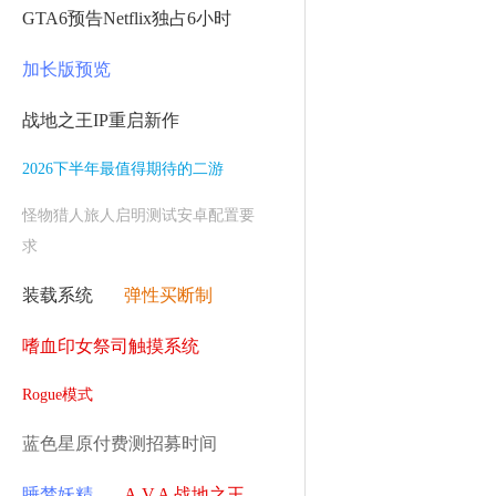
GTA6预告Netflix独占6小时
加长版预览
战地之王IP重启新作
2026下半年最值得期待的二游
怪物猎人旅人启明测试安卓配置要
求
装载系统
弹性买断制
嗜血印女祭司触摸系统
Rogue模式
蓝色星原付费测招募时间
睡梦妖精
A.V.A 战地之王