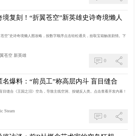
境复刻！“折翼苍空”新英雄史诗奇境懒人
翼苍空”史诗奇境懒人图攻略，按数字顺序点击轻松通关，拾取宝箱触发剧情。下
翼苍空
新英雄
0
名爆料：“前员工”称高层内斗 盲目缝合
盲目缝合《王国之泪》空岛，导致主线空洞、按键反人类。点击查看开发内幕！
ic
Steam
0