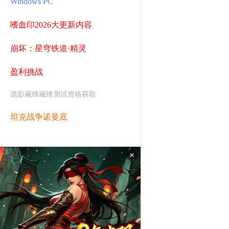
Windows PC
嗜血印2026大更新内容
崩坏：星穹铁道·精灵
盈利挑战
诡影藏锋藏锋测试资格获取
坦克战争诺曼底
×