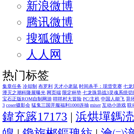
新浪微博
腾讯微博
搜狐微博
人人网
热门标签
集章任务
冷却制
布罗利
天才小老鼠
时间杀手：现货竞赛
七龙
湮灭之潮科隆展曝光
网页端
限定杯垫
七龙珠异战3灵魂系统切
宝石正版ROM自制网游
咩咩村大冒险
PC/主机
中国人能飞
异
3
coser摄影会
猛鬼三国开服福利1000连抽
mixer
互动小游戏
联动
鍏充簬17173
|
浜烘墠鎷涜
皥
|
鑱旂郴鏂瑰紡
|
瀹㈡湇