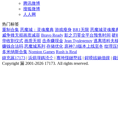
腾讯微博
搜狐微博
人人网
热门标签
重制合集
恶魔城：灵魂魔典
游戏瘦身
BR1无限
恶魔城灵魂魔
威争锋无损画质减容
Bravo Ready
影之刃零全平台预售时间
硬
华收割仪式
画质无损
击杀赚现金
Jean Tyulegenov
逃离塔科夫核心主
赚钱合法吗
恶魔城系列
存储优化
原神7.0版本上线至冬
纹理压
多米纳斯合集
Nomion Games
Rush is Real
鍏充簬17173
|
浜烘墠鎷涜仒
|
骞垮憡鏈嶅姟
|
鍟嗗姟娲借皥
|
鑱
Copyright 漏 2001-2026 17173. All rights reserved.