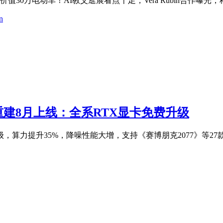
30万电动车！AI教父逛展看点十足，Vera Rubin合作曝光
n
线重建8月上线：全系RTX显卡免费升级
费升级，算力提升35%，降噪性能大增，支持《赛博朋克2077》等