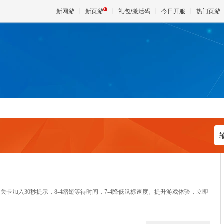
新网游
新页游
礼包/激活码
今日开服
热门页游
魔兽
天堂
王权与
关卡加入30秒提示，8-4缩短等待时间，7-4降低鼠标速度。提升游戏体验，立即