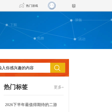
热门游戏
DNF
传奇4
剑网3旗舰版
新天龙八部
自由
诛仙世界
新仙侠5
热门标签
更多»
2026下半年最值得期待的二游