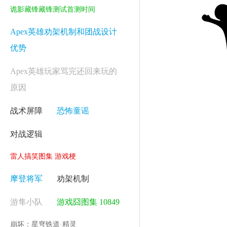
诡影藏锋藏锋测试首测时间
Apex英雄劝架机制和团战设计
优势
Apex英雄玩家骂完还回来玩的
原因
战术屏障
恐怖童谣
对战逻辑
雷人搞笑图集 游戏梗
摩登将军
劝架机制
游隼小队
游戏囧图集 10849
崩坏：星穹铁道·精灵