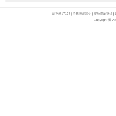
鍏充簬17173
|
浜烘墠鎷涜仒
|
骞垮憡鏈嶅姟
|
Copyright 漏 200