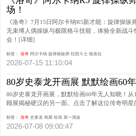
场！
《洛奇》7月15日阿尔卡纳R5新才能：旋律操
无束缚人偶操纵与极限格斗技能，体验全新战斗
会！
[详细]
标签：
洛奇
阿尔卡纳
旋律操纵师
狂怒斗士
格洛拉
2026-07-15 11:10:04
80岁史泰龙开画展 默默绘画60
80岁史泰龙开画展，默默绘画60年无人知晓！从
顾展揭秘硬汉的另一面。点击了解这位传奇明星
标签：
洛奇
史泰龙
画展
绘画
第一滴血
2026-07-08 09:00:47