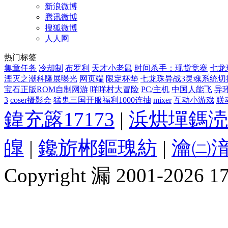
新浪微博
腾讯微博
搜狐微博
人人网
热门标签
集章任务
冷却制
布罗利
天才小老鼠
时间杀手：现货竞赛
七龙
湮灭之潮科隆展曝光
网页端
限定杯垫
七龙珠异战3灵魂系统切
宝石正版ROM自制网游
咩咩村大冒险
PC/主机
中国人能飞
异
3
coser摄影会
猛鬼三国开服福利1000连抽
mixer
互动小游戏
联动
鍏充簬17173
|
浜烘墠鎷涜
皥
|
鑱旂郴鏂瑰紡
|
瀹㈡湇
Copyright 漏 2001-2026 1717