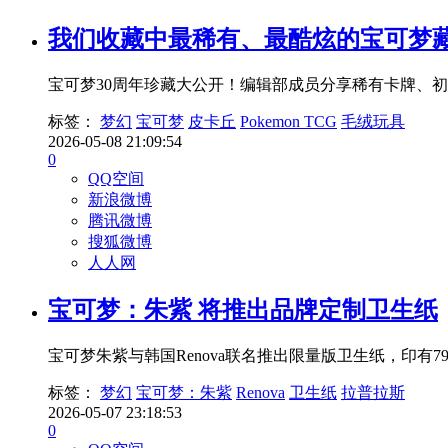
我们收藏中最稀有、最酷炫的宝可梦
宝可梦30周年珍藏大公开！编辑部成员分享稀有卡牌、
标签：
梦幻
宝可梦
皮卡丘
Pokemon TCG
毛绒玩具
2026-05-08 21:09:54
0
QQ空间
新浪微博
腾讯微博
搜狐微博
人人网
宝可梦：朱紫 将推出品牌定制卫生纸
宝可梦朱紫与韩国Renova联名推出限量版卫生纸，印
标签：
梦幻
宝可梦：朱紫
Renova
卫生纸
拉普拉斯
2026-05-07 23:18:53
0