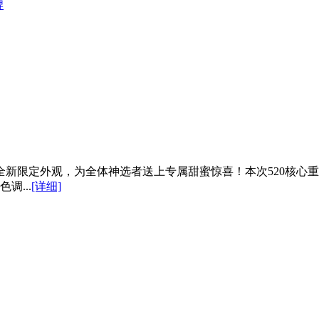
牌
新全新限定外观，为全体神选者送上专属甜蜜惊喜！本次520核
...
[详细]