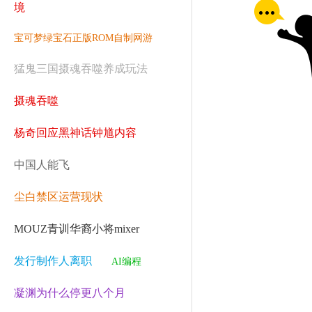
境
宝可梦绿宝石正版ROM自制网游
猛鬼三国摄魂吞噬养成玩法
摄魂吞噬
杨奇回应黑神话钟馗内容
中国人能飞
尘白禁区运营现状
MOUZ青训华裔小将mixer
发行制作人离职
AI编程
凝渊为什么停更八个月