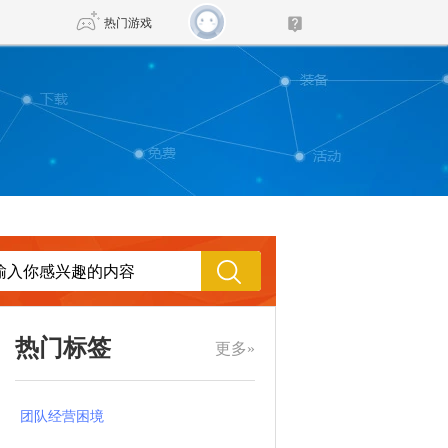
热门游戏
DNF
传奇4
剑网3旗舰版
新天龙八部
自由
诛仙世界
新仙侠5
热门标签
更多»
团队经营困境