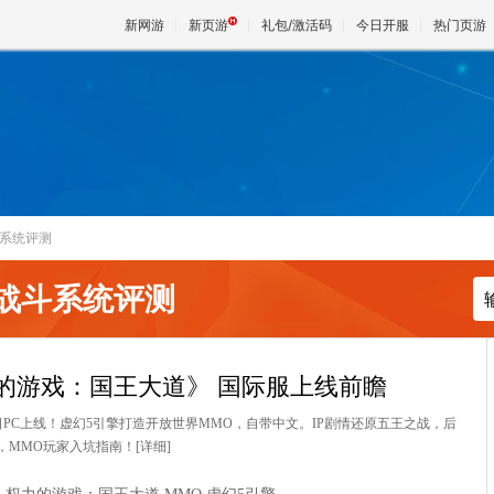
新网游
新页游
礼包/激活码
今日开服
热门页游
魔兽
天堂
系统评测
王权与
战斗系统评测
的游戏：国王大道》 国际服上线前瞻
4日PC上线！虚幻5引擎打造开放世界MMO，自带中文。IP剧情还原五王之战，后
，MMO玩家入坑指南！
[详细]