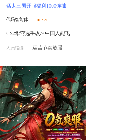
猛鬼三国开服福利1000连抽
代码智能体
mixer
CS2华裔选手改名中国人能飞
运营节奏放缓
人员缩编
×