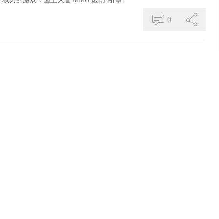
测
权力的游戏：国王大道
MMO
虚幻5引擎
0