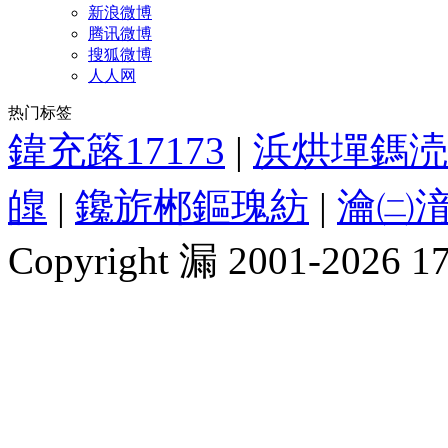
新浪微博
腾讯微博
搜狐微博
人人网
热门标签
鍏充簬17173
|
浜烘墠鎷涜
皥
|
鑱旂郴鏂瑰紡
|
瀹㈡湇
Copyright 漏 2001-2026 1717