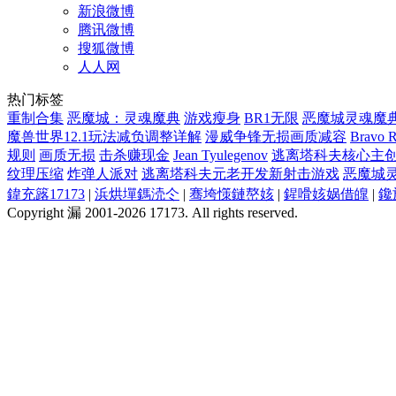
新浪微博
腾讯微博
搜狐微博
人人网
热门标签
重制合集
恶魔城：灵魂魔典
游戏瘦身
BR1无限
恶魔城灵魂魔
魔兽世界12.1玩法减负调整详解
漫威争锋无损画质减容
Bravo 
规则
画质无损
击杀赚现金
Jean Tyulegenov
逃离塔科夫核心主创离职新
纹理压缩
炸弹人派对
逃离塔科夫元老开发新射击游戏
恶魔城灵魂
鍏充簬17173
|
浜烘墠鎷涜仒
|
骞垮憡鏈嶅姟
|
鍟嗗姟娲借皥
|
鑱
Copyright 漏 2001-2026 17173. All rights reserved.