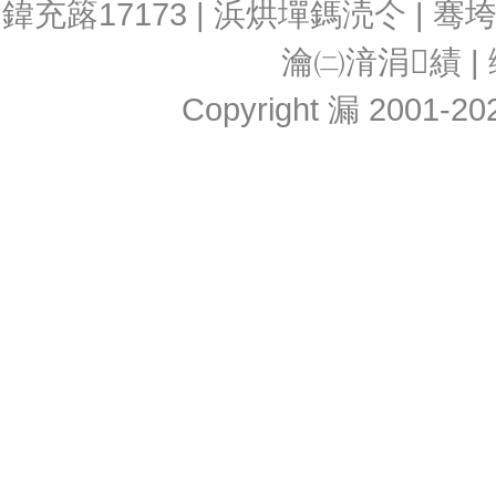
鍏充簬17173
|
浜烘墠鎷涜仒
|
骞
瀹㈡湇涓績
|
Copyright 漏 2001-2026