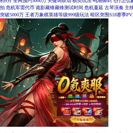
档9月
全网预约5000万
关键词联动
棋类玩法
鸣潮御剑飞行怎么
拍
危机军需代币
诡影藏锋藏锋测试时间
危机蔓延
古琴演奏
主
突破5000万
王者万象棋英雄等级999级玩法
暗区突围S18赛季P