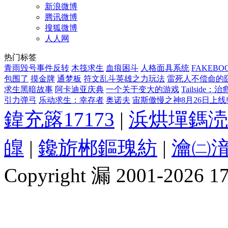
新浪微博
腾讯微博
搜狐微博
人人网
热门标签
青雨毁号事件反转
木筏求生
血痕困斗
人格面具系统
FAKEBOO
包围了
摸金牌
通梦板
符文乱斗英雄之力玩法
雷死人不偿命的囧图
求生黑暗故事
阿卡迪亚庆典
一个关于变大的游戏
Tailside
引力弹弓
乐动求生：幸存者
奥诺夫
宙斯傲慢之神8月26日上线
鍏充簬17173
|
浜烘墠鎷涜
皥
|
鑱旂郴鏂瑰紡
|
瀹㈡湇
Copyright 漏 2001-2026 1717