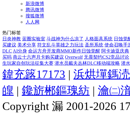
新浪微博
腾讯微博
搜狐微博
人人网
热门标签
日炎神教
蓝圈实验室
斗战神为什么凉了
人格面具系统
日蚀觉醒
买建议
美术分享
符文乱斗英雄之力玩法
圣所系统
使命召唤手
DLC
AI分身
命运方舟开发商MMO新作日蚀觉醒
阿卡迪亚庆典
买吗
燕云十六声月卡购买建议
Overwolf
无畏契约CS2竞品讨论
生玩家自创玩法征集大赛
潜水员戴夫丛林DLC移动端攻略
潜水
鍏充簬17173
|
浜烘墠鎷涜
皥
|
鑱旂郴鏂瑰紡
|
瀹㈡湇
Copyright 漏 2001-2026 1717