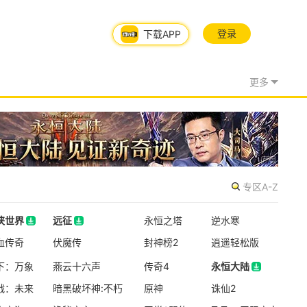
登录
下载APP
更多
专区A-Z
侠世界
远征
永恒之塔
逆水寒
侠世界
血传奇
远征
伏魔传
封神榜2
逍遥轻松版
08/06周四
下：万象
燕云十六声
传奇4
永恒大陆
新版本更新
战：未来
暗黑破坏神:不朽
原神
永恒大陆
诛仙2
穿越火线