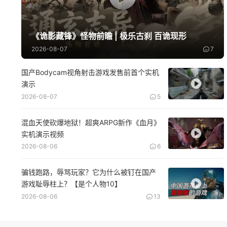
《诡影藏锋》怪物前瞻 | 极乐古刹 百诡现形
2026-08-07
7
国产Bodycam视角射击游戏发售前首个实机
演示
2026-08-07
5
混血天使砍爆地狱！超爽ARPG新作《血月》
实机演示视频
2026-08-06
6
骗钱跑路，辱骂玩家？它为什么被钉在国产
游戏耻辱柱上？【是个人物10】
2026-08-06
13