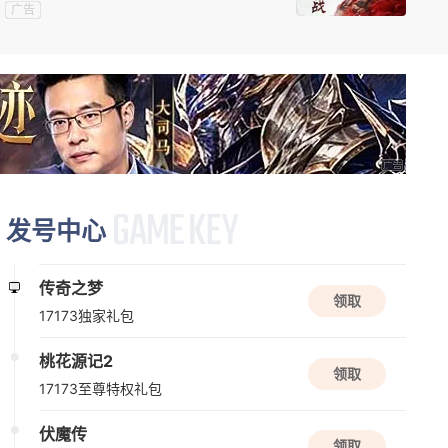
新版本更新
广告
三国戏英杰传
三国
战棋
益智
08/13周四
新版本更新
苍翼：混沌效应
动作
闯关
赛博朋克
发号中心
传奇之梦
新版本更新
领取
17173独家礼包
诺亚传说口袋版
角色扮演
养成
桃花源记2
领取
17173至尊特权礼包
08/14周五
伏魔传
领取