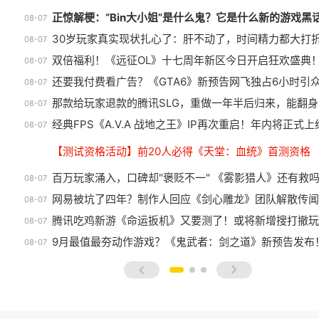
正惊解梗：“Bin大小姐”是什么鬼？它是什么新的游戏黑
08-07
30岁玩家真实现状扎心了：肝不动了，时间精力都大打
08-07
双倍福利！《远征OL》十七周年新区今日开启狂欢盛典
08-07
还要我付费看广告？《GTA6》新预告网飞独占6小时引
08-07
那款给玩家退款的腾讯SLG，重做一年半后归来，能翻身
08-07
经典FPS《A.V.A 战地之王》IP再次重启！年内将正式上
08-07
【测试资格活动】前20人必得《天堂：血统》首测资格
百万玩家涌入，口碑却"褒贬不一" 《雾影猎人》还有救
08-07
网易被坑了四年？制作人回应《剑心雕龙》团队解散传闻
08-07
腾讯吃鸡新游《命运扳机》又要测了！或将新增搜打撤玩
08-07
9月最值最夯动作游戏？《鬼武者：剑之道》新预告发布
08-07
prev
next