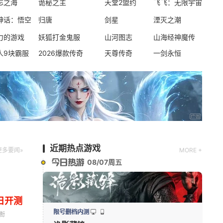
忘之海
诡秘之主
天堂2盟约
飞飞：无限宇宙
现代
第一人称射击
写实
神话：悟空
归唐
剑星
湮灭之潮
力的游戏
妖狐打金鬼服
山河图志
山海经神魔传
新版本更新
人9块霸服
2026爆款传奇
天尊传奇
一剑永恒
七日世界
第三人称射击
新版本更新
大道仙途
修仙
放置
养成
近期热点游戏
更多要闻»
MORE +
08/07周五
日开测
限号删档内测
衔