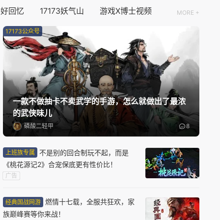
资料片更新
个好回忆
17173妖气山
游戏X博士视频
MORE +
伏魔传
17173公众号
玄幻
仙侠
08/11周二
公测
盗墓笔记：启程
一款不做抽卡不卖武学的手游，怎么就做出了最浓
解谜
角色扮演
悬疑
的武侠味儿
磷酸二轻甲
8
08/12周三
不是别的回合制玩不起，而是
上班族专属
新版本更新
《桃花源记2》合宠保底更有性价比！
原神
广告
开放世界
二次元
动作
燃情十七载，全服共狂欢，家
经典国战网游
族巅峰赛等你来战！