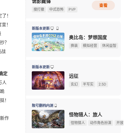
诡影藏锋
查看
总奖金9.5万美元！《绝地求生》玩家自创玩法征集大
08-07
搜打撤
中式恐怖
PVP
定了！
暴雪资深作曲家离职，曾创作《魔兽世界》等多款游戏
08-06
官宣！
《Apex英雄》S30爆料：排位或将新增传奇禁用系统
08-06
新版本更新
级
《宝可梦》前高管多地厕间偷拍被捕，涉事高管拒不认
08-06
奥比岛：梦想国度
接抄？
《炉石传说》版本更新：引擎升级，正式终止Win7系
08-06
换装
模拟经营
休闲益智
挑战
《完美世界：诸神之战》东方奇遇季今日正式开启
08-06
我天！登录就送哪吒本体，不是碎片！
广告
7周年庆典 争霸赛大区火爆开启
新版本更新
确定
游戏早报：曝《暗黑4》登陆NS2，国产抗日新作今日
08-06
远征
万人
《三角洲行动》夏季赛即将开赛，换新赛制后会更好看
08-06
玄幻
半写实
2.5D
滑跪
绅士日报：冷门国产舰娘游戏新皮纯欲攻势，御姐萝莉
08-05
挺！
《刺客信条》功勋总监回归育碧，执掌系列新项目
08-05
限号删档内测
Krafto新作出征科隆展，《绝地求生》衍生FPS全球首
08-05
怪物猎人：旅人
新作
限定手办直接送！上海全新动漫献血屋8月7日开启抽
08-05
怪物猎人
动作角色扮演
开放世界
【17173网游开服表】点击查看最新网游开服信息