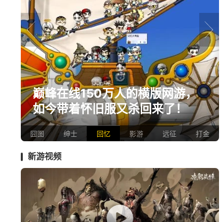
prev
next
爆
巅峰在线150万人的横版网游，
如今带着怀旧服又杀回来了！
囧图
绅士
回忆
影游
远征
打金
新游视频