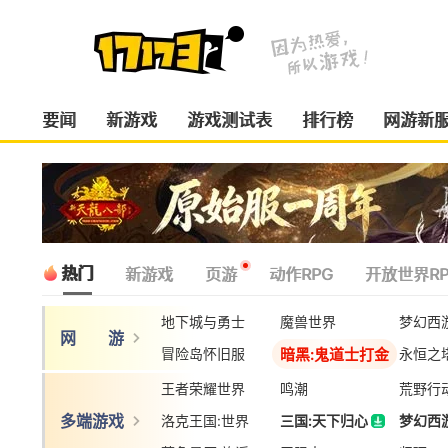
要闻
新游戏
游戏测试表
排行榜
网游新
热门
新游戏
页游
动作RPG
开放世界RP
地下城与勇士
魔兽世界
梦幻西
网 游
暗黑:鬼道士打金
冒险岛怀旧服
永恒之
王者荣耀世界
鸣潮
荒野行
多端游戏
洛克王国:世界
三国:天下归心
梦幻西