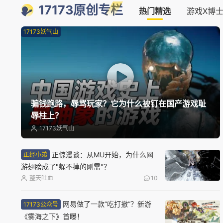
17173原创专栏
热门精选
游戏X博
17173妖气山
骗钱跑路，辱骂玩家？它为什么被钉在国产游戏耻
辱柱上？
17173妖气山
正惊漫谈：从MU开始，为什么网
正经小弟
游翅膀成了"躲不掉的刚需"？
整天吐血
10
网易做了一款“吃打撤”？新游
17173公众号
《雾海之下》首曝！