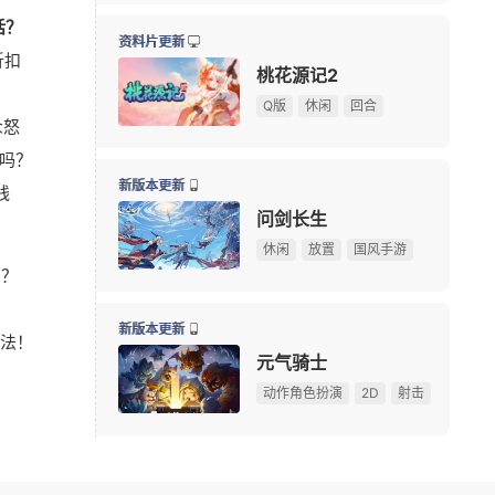
话？
10大坐骑免费送！《魔兽世界》国服21周年庆典明日开
08-05
资料片更新
折扣
游戏早报：腾讯《天堂M》开测，网易《诡影藏锋》新
08-05
桃花源记2
！
《守望先锋》新英雄D.Mon亮相！D.Va昔日队友终于登
08-05
Q版
休闲
回合
众怒
暗黑4国服免费领本体最后一天！原价128元，今晚23:
08-04
吗？
游戏早报：外媒盛赞《抵抗者》 冒险岛怀旧服国际服
08-04
新版本更新
线
俄罗斯大雷美女cos《巫师3》叶奈法！波涛汹涌大方
08-03
问剑长生
【测试资格活动】前20人必得《天堂：血统》首测资格
休闲
放置
国风手游
吗？
游戏早报：九阴新作细节曝光，粉丝自制魔兽即将上线
08-03
75岁初代“神奇女侠”晒沐浴照 网友感叹颜值冻龄
08-03
新版本更新
法！
多图预警！CJ咪咕游戏展台高颜值游戏角色全捕捉
08-02
元气骑士
！
《永恒之塔2》现场COS精彩回顾，哪一位Cos角色最
08-02
动作角色扮演
2D
射击
08/10周一