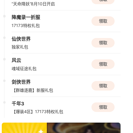
新版本更新
“天命降妖”8月10日开启
仙山小农
降魔录一折服
种田
模拟经营
国风
领取
17173特权礼包
08/15周六
仙侠世界
领取
独家礼包
新版本更新
QQ炫舞2
风云
领取
现代
音乐
半Q版
魂域征途礼包
剑侠世界
08/17周一
领取
【群雄逐鹿】新服礼包
限号删档内测
千年3
雾海之下
领取
【爆装4区】17173特权礼包
搜打撤
多人联机
冒险
08/18周二