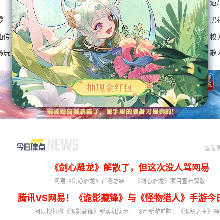
游:时空
快马江湖
卡厄思梦境
失控进化
遗
零
一盏秋声：锦衣卫
生化危机：安魂曲
古剑
黑
仙传
0氪爽玩999999
梦幻西游网页版
传奇世界OL
权
畅玩1年
鬼道士无敌版
仙侠永恒世界
道士无限召唤
散
查看
《剑心雕龙》解散了，但这次没人骂网易
网易《剑心雕龙》首测总结
《剑心雕龙》项目宣布解散
腾讯VS网易！《诡影藏锋》与《怪物猎人》手游今
网易搜打撤《诡影藏锋》新实机演示
8月新游前瞻：《诡秘之主》领