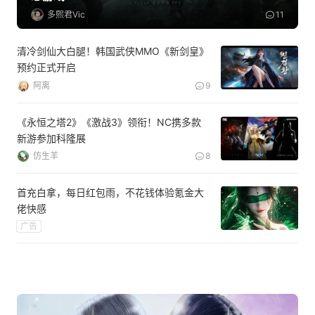
多熙君Vic
11
清冷剑仙大白腿！韩国武侠MMO《新剑皇》
预约正式开启
阿离
9
《永恒之塔2》《激战3》领衔！NC携多款
新游参加科隆展
仿生羊
8
首充白拿，每日红包雨，不花钱体验氪金大
佬快感
广告