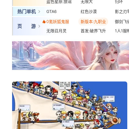
蓝色星原:旅谣
三国:天下归心
无限大
梦幻西
归环
热门单机
GTA6
红色沙漠
影之刃
0氪妖狐鬼服
新版本:九职业
御剑飞
页 游
无限召月灵
首发:破界飞升
1人1服