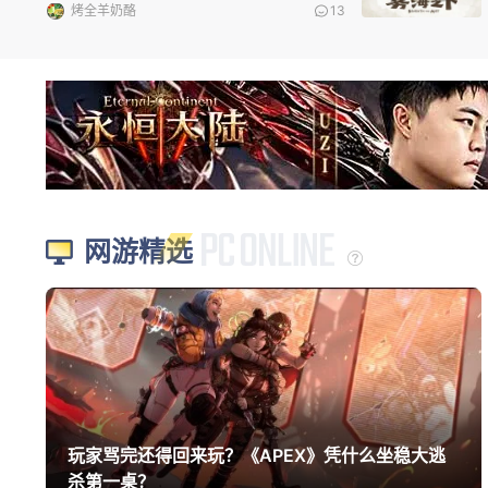
烤全羊奶酪
13
网游精选
玩家骂完还得回来玩？《APEX》凭什么坐稳大逃
杀第一桌？