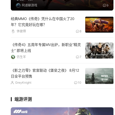
阿道聊游戏
9
经典MMO《传奇》凭什么在中国火了20
年？它究竟好玩在哪？
休彼得
8
《传奇4》五周年专属MV出炉，新职业“精灵
士” 即将上线
仿生羊
7
《影之刃零》官宣联动《堡垒之夜》 8月12
日全平台预售
GreyKnight
10
端游评测