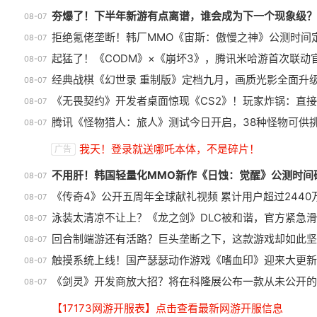
夯爆了！下半年新游有点离谱，谁会成为下一个现象级？
08-07
拒绝氪佬垄断！韩厂MMO《宙斯：傲慢之神》公测时间
08-07
起猛了！《CODM》×《崩坏3》，腾讯米哈游首次联动
08-07
经典战棋《幻世录 重制版》定档九月，画质光影全面升
08-07
《无畏契约》开发者桌面惊现《CS2》！玩家炸锅：直
08-07
腾讯《怪物猎人：旅人》测试今日开启，38种怪物可供
08-07
盘点8月扎堆上线的影游：玩家想
我天！登录就送哪吒本体，不是碎片！
广告
扔核弹，结果只能谈恋爱？
1
不用肝！韩国轻量化MMO新作《日蚀：觉醒》公测时间
08-07
《传奇4》公开五周年全球献礼视频 累计用户超过2440
08-07
泳装太清凉不让上？《龙之剑》DLC被和谐，官方紧急
08-07
回合制端游还有活路？巨头垄断之下，这款游戏却如此坚
08-07
触摸系统上线！国产瑟瑟动作游戏《嗜血印》迎来大更新
08-07
《剑灵》开发商放大招？将在科隆展公布一款从未公开的
08-07
【17173网游开服表】点击查看最新网游开服信息