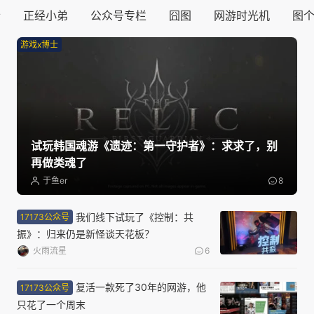
士
正经小弟
公众号专栏
囧图
网游时光机
图
游戏x博士
试玩韩国魂游《遗迹：第一守护者》：求求了，别
再做类魂了
于鱼er
8
我们线下试玩了《控制：共
17173公众号
振》：归来仍是新怪谈天花板？
火雨流星
6
复活一款死了30年的网游，他
17173公众号
只花了一个周末