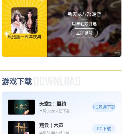
新版本更新
新天龙八部端游
逆战：未来
周年狂欢开启
动作
第一人称射击
多人联机
立即抢号
原始服一周年庆典
08/19周三
新版本更新
现代战舰
多人联机
高画质
射击
游戏下载
08/20周四
天堂2：盟约
限号删档内测
PC互通下载
本周6320人已下载
梦战：剑之海
角色
策略
冒险
燕云十六声
PC下载
本周5496人已下载