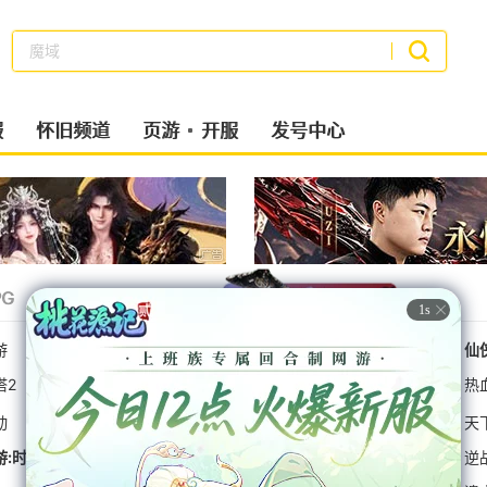
魔域
搜索
服
怀旧频道
页游
开服
发号中心
G
经典MMO
射击
策略类
二次元
九职业无敌版
游
新天龙八部
桃花源记2
仙
塔2
大话2免费版
最终幻想14
桃花源记2
剑网3
仙
热
动
RO新启航
九牧之野
三角洲行动
天
游:时空
崩坏:星穹铁道
明日方舟终末地
绝区零
逆