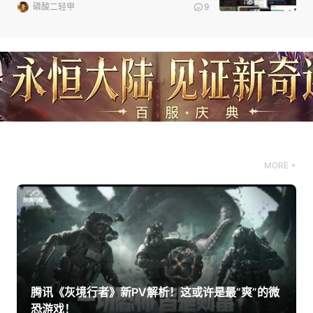
磷酸二轻甲
9
MORE +
腾讯《灰境行者》新PV解析！这或许是最“爽”的微
恐游戏！