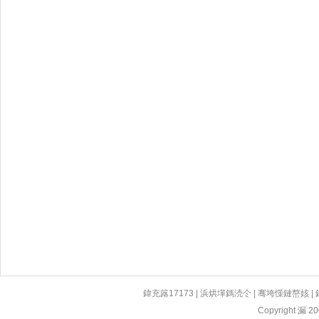
鍏充簬17173
|
浜烘墠鎷涜仒
|
骞垮憡鏈嶅姟
|
Copyright 漏 200