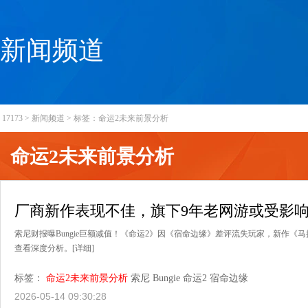
新闻频道
17173
>
新闻频道
>
标签：命运2未来前景分析
命运2未来前景分析
厂商新作表现不佳，旗下9年老网游或受影
索尼财报曝Bungie巨额减值！《命运2》因《宿命边缘》差评流失玩家，新作《
查看深度分析。
[详细]
标签：
命运2未来前景分析
索尼
Bungie
命运2
宿命边缘
2026-05-14 09:30:28