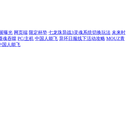
展曝光
网页端
限定杯垫
七龙珠异战3灵魂系统切换玩法
未来时
摄魂吞噬
PC/主机
中国人能飞
异环日服线下活动攻略
MOUZ青
中国人能飞