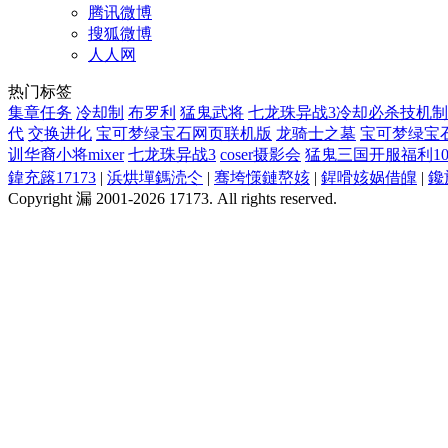
腾讯微博
搜狐微博
人人网
热门标签
集章任务
冷却制
布罗利
猛鬼武将
七龙珠异战3冷却必杀技机制
代
交换进化
宝可梦绿宝石网页联机版
龙骑士之墓
宝可梦绿宝
训华裔小将mixer
七龙珠异战3
coser摄影会
猛鬼三国开服福利10
鍏充簬17173
|
浜烘墠鎷涜仒
|
骞垮憡鏈嶅姟
|
鍟嗗姟娲借皥
|
鑱
Copyright 漏 2001-2026 17173. All rights reserved.