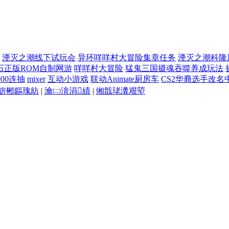
湮灭之潮线下试玩会
异环咩咩村大冒险集章任务
湮灭之潮科隆
石正版ROM自制网游
咩咩村大冒险
猛鬼三国摄魂吞噬养成玩法
00连抽
mixer
互动小游戏
联动Animate厨房车
CS2华裔选手改名
旂郴鏂瑰紡
|
瀹㈡湇涓績
|
缃戠珯瀵艰埅