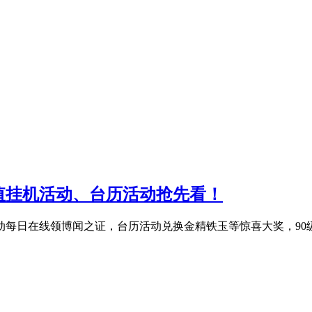
值挂机活动、台历活动抢先看！
机活动每日在线领博闻之证，台历活动兑换金精铁玉等惊喜大奖，9