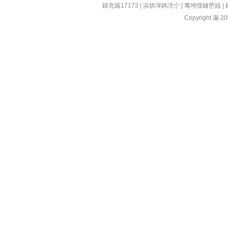
鍏充簬17173
|
浜烘墠鎷涜仒
|
骞垮憡鏈嶅姟
|
Copyright 漏 200